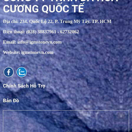
CƯƠNG QUỐC TẾ
Địa chỉ: 234, Quốc Lộ 22, P. Trung Mỹ Tây, TP. HCM
Điện thoại: (028) 38837961 - 62732062
Email: info@igmstonevn.com
Website: igmstonevn.com
Chính Sách Hỗ Trợ
Bản Đồ