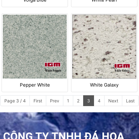
Pepper White
White Galaxy
Page 3 / 4
First
Prev
1
2
3
4
Next
Last
CÔNG TY TNHH ĐÁ HOA