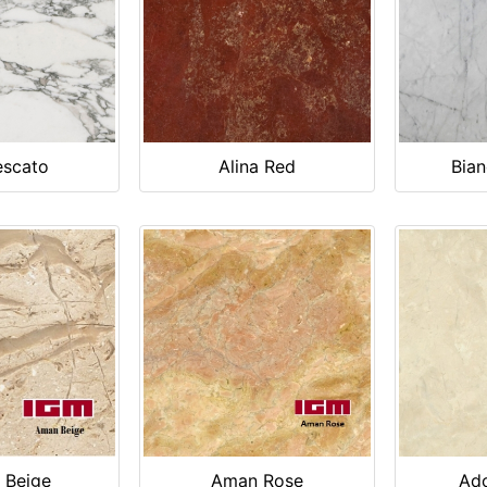
escato
Alina Red
Bian
 Beige
Aman Rose
Ado