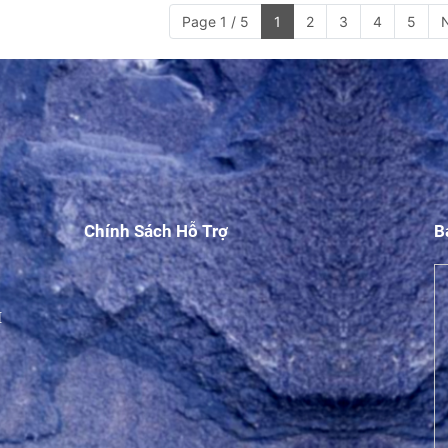
Page 1 / 5
1
2
3
4
5
Chính Sách Hỗ Trợ
B
M