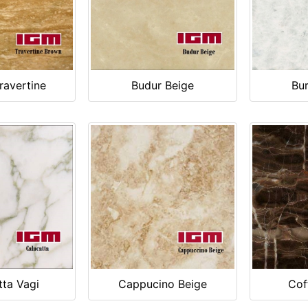
ravertine
Budur Beige
Bu
tta Vagi
Cappucino Beige
Cof