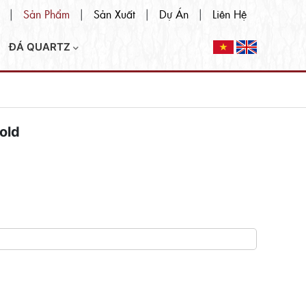
Sản Phẩm
Sản Xuất
Dự Án
Liên Hệ
|
|
|
|
ĐÁ QUARTZ
old