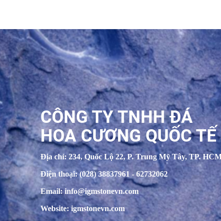
CÔNG TY TNHH ĐÁ
HOA CƯƠNG QUỐC TẾ
Địa chỉ: 234, Quốc Lộ 22, P. Trung Mỹ Tây, TP. HC
Điện thoại: (028) 38837961 - 62732062
Email: info@igmstonevn.com
Website: igmstonevn.com