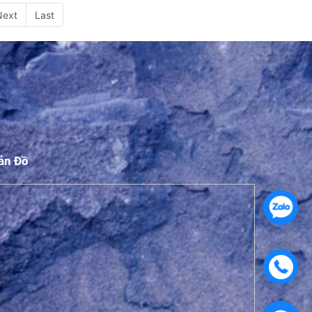
Next
Last
ản Đồ