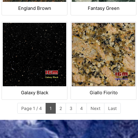
England Brown
Fantasy Green
Galaxy Black
Giallo Fiorito
Page 1 / 4
1
2
3
4
Next
Last