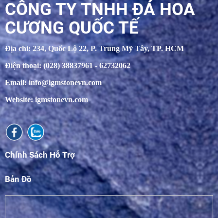
CÔNG TY TNHH ĐÁ HOA
CƯƠNG QUỐC TẾ
Địa chỉ: 234, Quốc Lộ 22, P. Trung Mỹ Tây, TP. HCM
Điện thoại: (028) 38837961 - 62732062
Email: info@igmstonevn.com
Website: igmstonevn.com
Chính Sách Hỗ Trợ
Bản Đồ