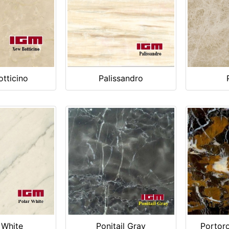
tticino
Palissandro
 White
Ponitail Gray
Portoro