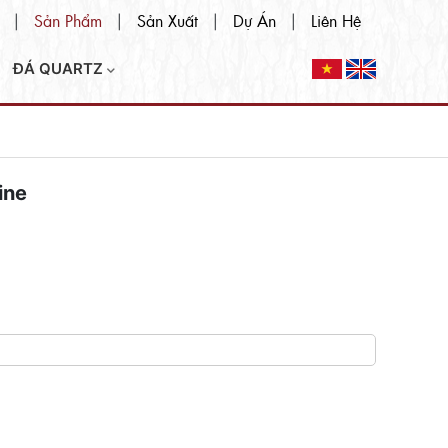
Sản Phẩm
Sản Xuất
Dự Án
Liên Hệ
|
|
|
|
ĐÁ QUARTZ
ine