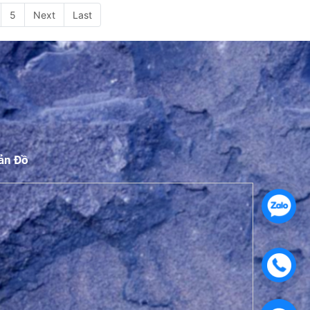
5
Next
Last
ản Đồ