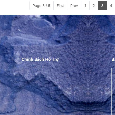
Page 3 / 5
First
Prev
1
2
3
4
Chính Sách Hỗ Trợ
B
M