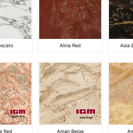
escato
Alina Red
Asia 
e Red
Aman Beige
Am