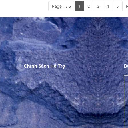
Page 1 / 5
1
2
3
4
5
Chính Sách Hỗ Trợ
B
M