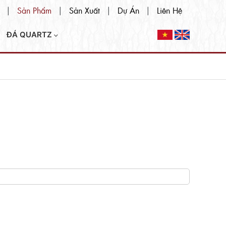
Sản Phẩm
Sản Xuất
Dự Án
Liên Hệ
|
|
|
|
ĐÁ QUARTZ