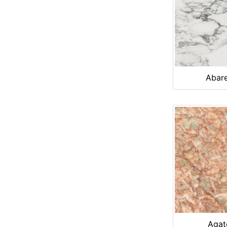
Abar
Agat