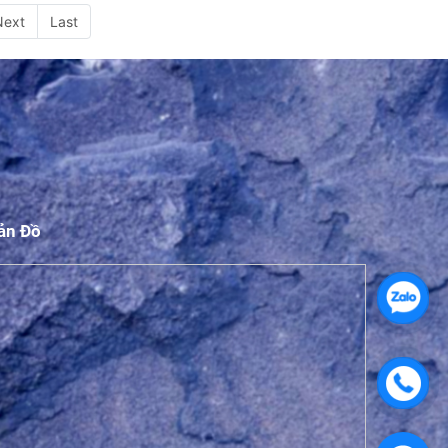
Next
Last
ản Đồ