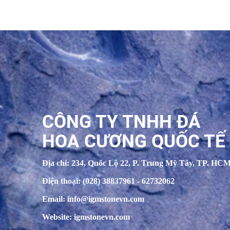
CÔNG TY TNHH ĐÁ
HOA CƯƠNG QUỐC TẾ
Địa chỉ: 234, Quốc Lộ 22, P. Trung Mỹ Tây, TP. HC
Điện thoại: (028) 38837961 - 62732062
Email: info@igmstonevn.com
Website: igmstonevn.com