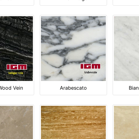
Wood Vein
Arabescato
Bian