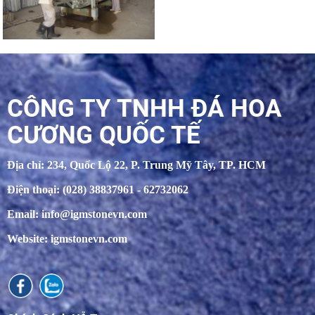
CÔNG TY TNHH ĐÁ HOA
CƯƠNG QUỐC TẾ
Địa chỉ: 234, Quốc Lộ 22, P. Trung Mỹ Tây, TP. HCM
Điện thoại: (028) 38837961 - 62732062
Email: info@igmstonevn.com
Website: igmstonevn.com