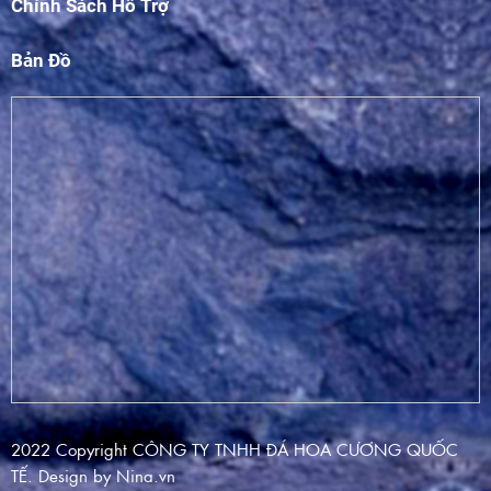
Chính Sách Hỗ Trợ
Bản Đồ
2022 Copyright CÔNG TY TNHH ĐÁ HOA CƯƠNG QUỐC
TẾ. Design by Nina.vn